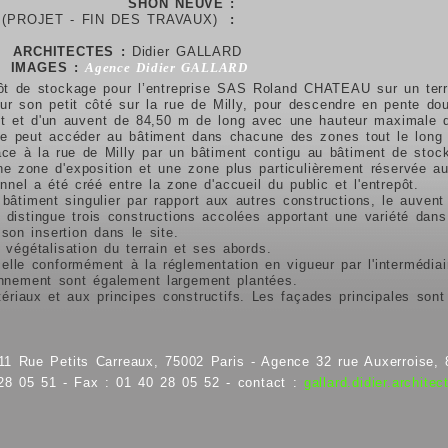
SHON NEUVE :
(PROJET - FIN DES TRAVAUX)
:
ARCHITECTES :
Didier GALLARD
IMAGES :
Agence Didier GALLARD
epôt de stockage pour l’entreprise SAS Roland CHATEAU sur un ter
 sur son petit côté sur la rue de Milly, pour descendre en pente do
t et d'un auvent de 84,50 m de long avec une hauteur maximale d
ite peut accéder au bâtiment dans chacune des zones tout le long 
face à la rue de Milly par un bâtiment contigu au bâtiment de stoc
ne zone d'exposition et une zone plus particulièrement réservée au 
nel a été créé entre la zone d'accueil du public et l'entrepôt.
bâtiment singulier par rapport aux autres constructions, le auven
on distingue trois constructions accolées apportant une variété dan
son insertion dans le site.
a végétalisation du terrain et ses abords.
rcelle conformément à la réglementation en vigueur par l'intermédi
onnement sont également largement plantées.
tériaux et aux principes constructifs. Les façades principales sont
11 Rue Petits Carreaux, 75002 Paris - Agence 32 rue Auxerroise, 
 28 05 51 - Fax : 01 40 28 05 52 - contact :
gallard.didier.archit