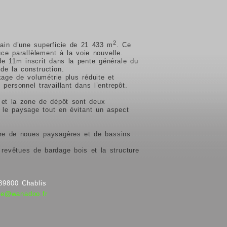
2
rain d’une superficie de 21 433 m
.
Ce
uce parallèlement à la voie nouvelle.
e 11m inscrit dans la pente générale du
de la construction.
kage de volumétrie plus réduite et
personnel travaillant dans l’entrepôt.
t et la zone de dépôt sont deux
s le paysage tout en évitant un aspect
aire de noues paysagères et de bassins
 revêtues de bardage bois et la structure
89800 Chablis
ecte@wanadoo.fr